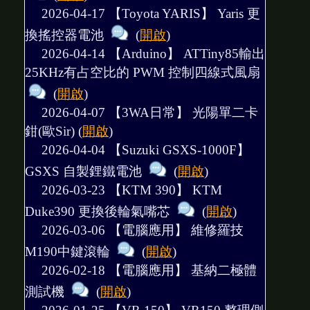
2026-04-17 【Toyota YARIS】
Yaris 更
換搖控器電池
(
開啟
)
2026-04-14 【Arduino】
ATTiny85輸出
25KHz有占空比的 PWM 控制四線式風扇
(
開啟
)
2026-04-07 【3WA日常】
光陽單二卡
鉗(歐Sir)
(
開啟
)
2026-04-04 【Suzuki GSXS-1000F】
GSXS 自製鋰鐵電池
(
開啟
)
2026-03-23 【KTM 390】
KTM
Duke390 更換後輪氣嘴芯
(
開啟
)
2026-03-06 【電腦應用】
維修羅技
M190中鍵滾輪
(
開啟
)
2026-02-18 【電腦應用】
基納二極體
測試機
(
開啟
)