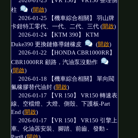
2026-01-25 【VR 150】
VR150 整理側
柱
(
開啟
)
2026-01-25 【機車綜合相關】
羽山牌
卡鉗特工零代、一代、二代、三代
(
開啟
)
2026-01-24 【KTM 390】
KTM
Duke390 更換鏈條導鏈橡皮
(
開啟
)
2026-01-22 【HONDA CBR1000RR】
CBR1000RR 顧路，汽油泵沒動作
(
開啟
)
2026-01-18 【機車綜合相關】
單向閥
氟橡膠替代油封
(
開啟
)
2026-01-17 【VR 150】
VR150 轉速表
線、空檔燈、大燈、側殼、下護板-Part
End
(
開啟
)
2026-01-17 【VR 150】
VR150 引擎上
車、化油器安裝、腳踏、前齒、發動 -
Part8
(
開啟
)