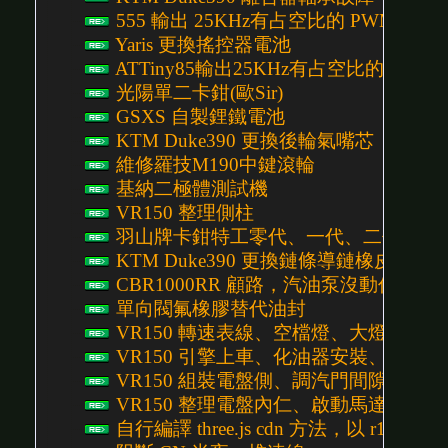
555 輸出 25KHz有占空比的 PWM 控
Yaris 更換搖控器電池
ATTiny85輸出25KHz有占空比的 PW
光陽單二卡鉗(歐Sir)
GSXS 自製鋰鐵電池
KTM Duke390 更換後輪氣嘴芯
維修羅技M190中鍵滾輪
基納二極體測試機
VR150 整理側柱
羽山牌卡鉗特工零代、一代、二代、三
KTM Duke390 更換鏈條導鏈橡皮
CBR1000RR 顧路，汽油泵沒動作
單向閥氟橡膠替代油封
VR150 轉速表線、空檔燈、大燈、側殼、下護
VR150 引擎上車、化油器安裝、腳踏、前齒
VR150 組裝電盤側、調汽門間隙、安裝啟動
VR150 整理電盤內仁、啟動馬達、電盤線組 
自行編譯 three.js cdn 方法，以 r155 為