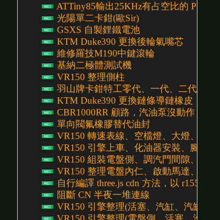
ATTiny85輸出25KHz有占空比的 PW
光陽單二卡鉗(歐Sir)
GSXS 自製鋰鐵電池
KTM Duke390 更換後輪氣嘴芯
維修羅技M190中鍵滾輪
基納二極體測試機
VR150 整理側柱
羽山牌卡鉗特工零代、一代、二代、三
KTM Duke390 更換鏈條導鏈橡皮
CBR1000RR 顧路，汽油泵沒動作
單向閥氟橡膠替代油封
VR150 轉速表線、空檔燈、大燈、側殼、下護
VR150 引擎上車、化油器安裝、腳踏、前齒
VR150 組裝電盤側、調汽門間隙、安裝啟動
VR150 整理電盤內仁、啟動馬達、電盤線組 
自行編譯 three.js cdn 方法，以 r155 為
阻斷 CN 半夜一堆連線
VR150 引擎整理(活塞、汽缸、汽缸頭組裝)
VR150 引擎整理(電盤側、活塞、汽缸頭) P