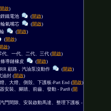
開啟
)
自製鋰鐵電池
(
開啟
)
換後輪氣嘴芯
(
開啟
)
滾輪
(
開啟
)
(
開啟
)
開啟
)
零代、一代、二代、三代
(
開啟
)
更換鏈條導鏈橡皮
(
開啟
)
00RR 顧路，汽油泵沒動作
(
開啟
)
代油封
(
開啟
)
燈、大燈、側殼、下護板-Part End
(
開啟
)
器安裝、腳踏、前齒、發動 - Part8
(
開
、調汽門間隙、安裝啟動馬達、整理下護板 -