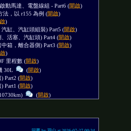
啟動馬達、電盤線組 - Part6
(
開啟
)
n 方法，以 r155 為例
(
開啟
)
啟
)
汽缸、汽缸頭組裝) Part5
(
開啟
)
、活塞、汽缸頭) Part4
(
開啟
)
中箱，離合器側) Part3
(
開啟
)
啟
)
00F 里程數
(
開啟
)
30L
(
開啟
)
Part2
(
開啟
)
Part1
(
開啟
)
0730km)
(
開啟
)
回覆 by 羽山 at 2026-07-27 00:34