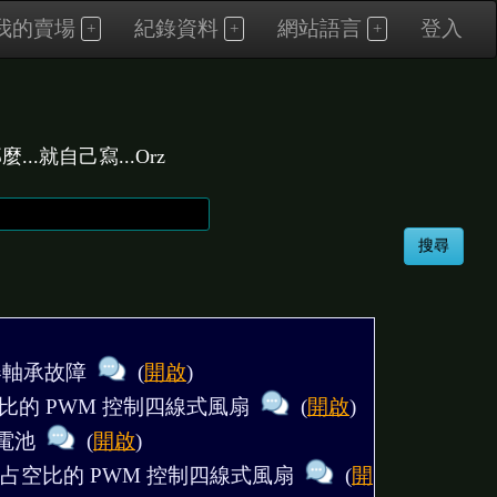
我的賣場
紀錄資料
網站語言
登入
.就自己寫...Orz
合器軸承故障
(
開啟
)
占空比的 PWM 控制四線式風扇
(
開啟
)
器電池
(
開啟
)
Hz有占空比的 PWM 控制四線式風扇
(
開