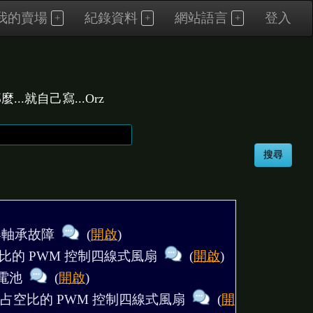
我的賣場
紀錄資料
網站語言
登入
.就自己寫...Orz
合器軸承故障
(
開啟
)
占空比的 PWM 控制四線式風扇
(
開啟
)
器電池
(
開啟
)
Hz有占空比的 PWM 控制四線式風扇
(
開