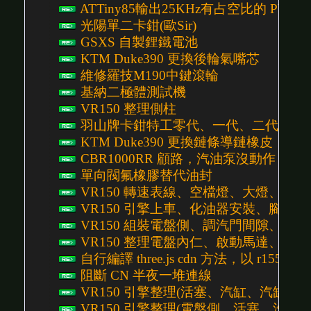
ATTiny85輸出25KHz有占空比的 PW
光陽單二卡鉗(歐Sir)
GSXS 自製鋰鐵電池
KTM Duke390 更換後輪氣嘴芯
維修羅技M190中鍵滾輪
基納二極體測試機
VR150 整理側柱
羽山牌卡鉗特工零代、一代、二代、三
KTM Duke390 更換鏈條導鏈橡皮
CBR1000RR 顧路，汽油泵沒動作
單向閥氟橡膠替代油封
VR150 轉速表線、空檔燈、大燈、側殼、下護
VR150 引擎上車、化油器安裝、腳踏、前齒
VR150 組裝電盤側、調汽門間隙、安裝啟動
VR150 整理電盤內仁、啟動馬達、電盤線組 
自行編譯 three.js cdn 方法，以 r155 為
阻斷 CN 半夜一堆連線
VR150 引擎整理(活塞、汽缸、汽缸頭組裝)
VR150 引擎整理(電盤側、活塞、汽缸頭) P