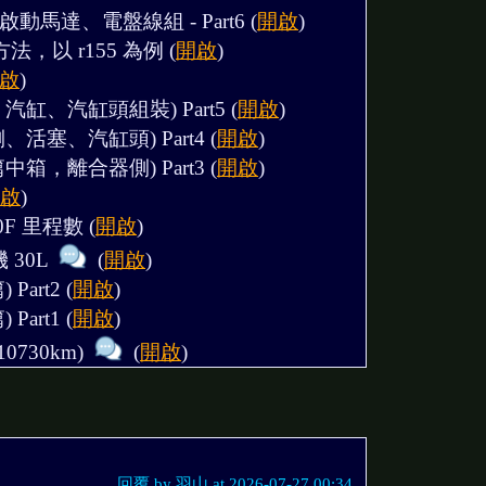
啟動馬達、電盤線組 - Part6
(
開啟
)
n 方法，以 r155 為例
(
開啟
)
啟
)
汽缸、汽缸頭組裝) Part5
(
開啟
)
、活塞、汽缸頭) Part4
(
開啟
)
中箱，離合器側) Part3
(
開啟
)
啟
)
00F 里程數
(
開啟
)
30L
(
開啟
)
Part2
(
開啟
)
Part1
(
開啟
)
0730km)
(
開啟
)
回覆 by 羽山 at 2026-07-27 00:34