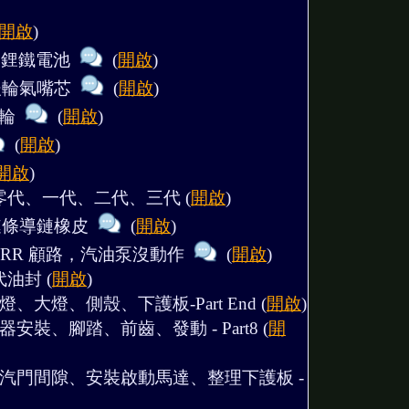
開啟
)
自製鋰鐵電池
(
開啟
)
換後輪氣嘴芯
(
開啟
)
滾輪
(
開啟
)
(
開啟
)
開啟
)
零代、一代、二代、三代
(
開啟
)
更換鏈條導鏈橡皮
(
開啟
)
00RR 顧路，汽油泵沒動作
(
開啟
)
代油封
(
開啟
)
燈、大燈、側殼、下護板-Part End
(
開啟
)
器安裝、腳踏、前齒、發動 - Part8
(
開
、調汽門間隙、安裝啟動馬達、整理下護板 -