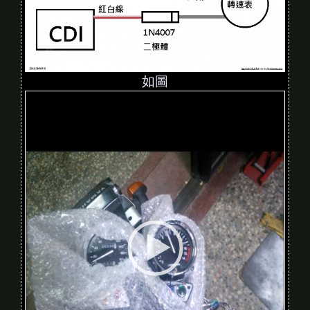
如圖
V
i
d
e
o
P
l
a
y
e
r