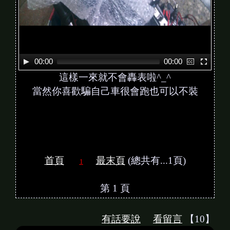
00:00
00:00
這樣一來就不會轟表啦^_^
當然你喜歡騙自己車很會跑也可以不裝
首頁
最末頁
(總共有...1頁)
1
第 1 頁
有話要說
看留言
【10】