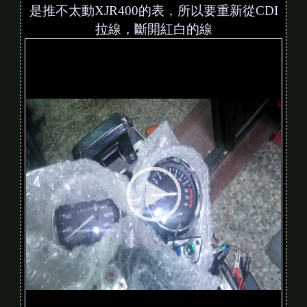
是推不太動XJR400的表，所以要重新從CDI
拉線，斷開紅白的線
V
i
d
e
o
P
l
a
y
e
r