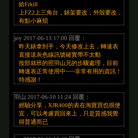
給Frkill
上FZ2上三角台，錶架要改，外殼要改，
有點小麻煩
joy 2017-06-13 17:00 回覆：
昨天錶拿到手，今天修改上去，轉速表
直接送灰色線訊號確實帶不太動
按部就班的照羽山兄的步驟處理，目前
轉速表正常使用中~~~非常有用的資訊！
特感謝！
羽山 2017-06-10 11:24 回覆：
經驗分享，XJR400的表在淘寶買也很便
宜，可以考慮買回來上，只是質感我覺
得普通而已