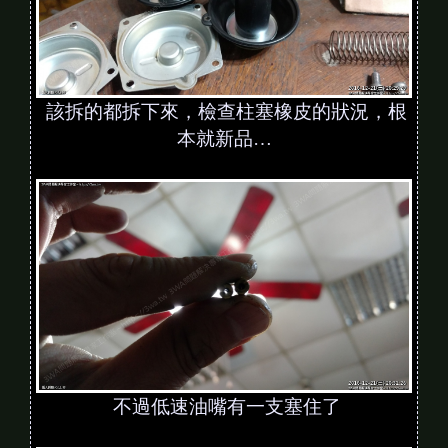
該拆的都拆下來，檢查柱塞橡皮的狀況，根
本就新品…
不過低速油嘴有一支塞住了