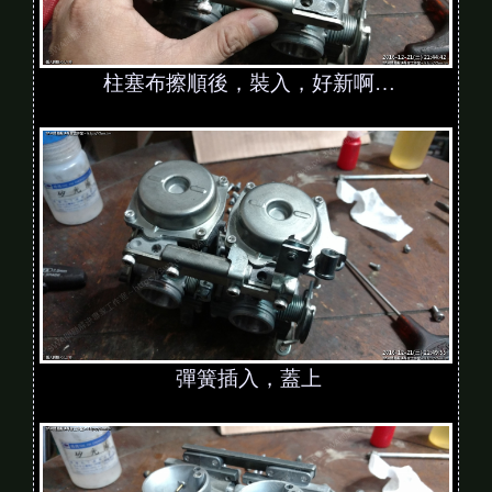
柱塞布擦順後，裝入，好新啊…
彈簧插入，蓋上