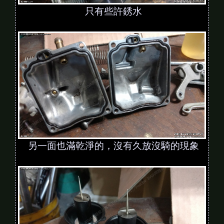
只有些許銹水
另一面也滿乾淨的，沒有久放沒騎的現象