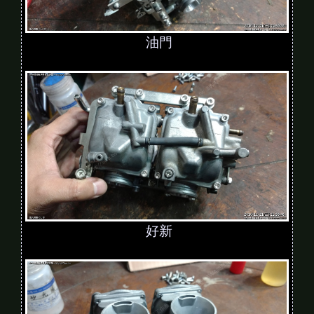
油門
好新