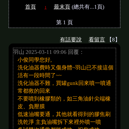
首頁
最末頁
(總共有...1頁)
1
第 1 頁
有話要說
看留言
【8】
羽山 2025-03-11 09:06 回覆：
小俊同學您好,
洗化油器費時又傷身體~羽山已不接這個
活有一段時間了~~
洗化油器不難，買罐gunk回來噴一噴通
常都救的回來
不要噴到橡膠類的，如三角油針尖端橡
皮、負壓膜
低速油嘴要通，其他就看得到的膠焦刷
洗乾淨 主負油嘴拆下來裡外噴一噴