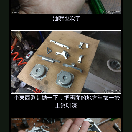
油嘴也吹了
小東西還是拋一下，把霧面的地方重掃一掃
上透明漆