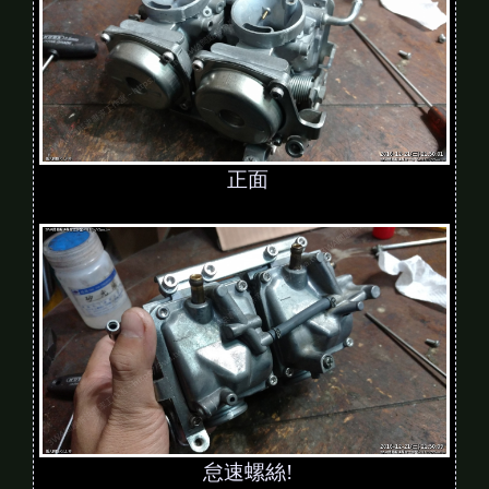
正面
怠速螺絲!