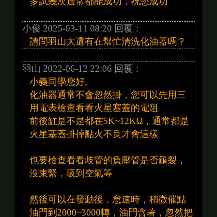
多試幾次通常都能成功，祝您成功
小俊 2025-03-11 08:20 回覆：
請問羽山大還有在幫忙清洗化油器嗎？
羽山 2022-06-12 22:06 回覆：
小義同學您好,
化油器通常不會忽然掛，您可以先用三
用電表檢查看看火星塞蓋的電阻
前後缸是不是都在5K~12KΩ，通常都是
火星塞蓋掛掉點火不良才會這樣
也要檢查看看歧管的負壓管是否龜裂，
沒束緊，吸到空氣等
然後可以在發動後，怠速時，稍微催點
油門到2000~3000轉，油門含著，忽然把