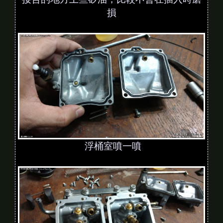
損
浮桶室噴一噴