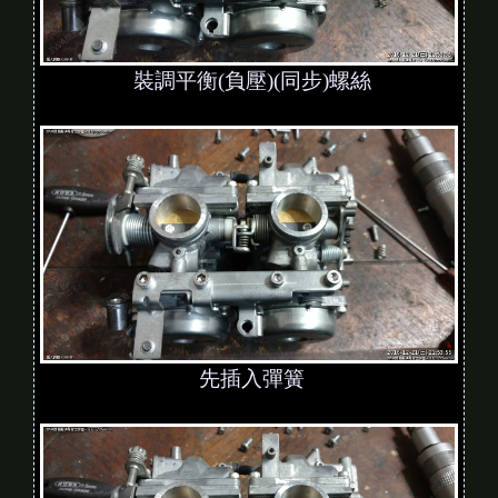
裝調平衡(負壓)(同步)螺絲
先插入彈簧