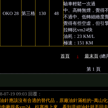
驗車輕鬆一次過
中、高轉無煙，覺得
OKO 28
第三格
130
48
不過中、低轉細緻度覺得沒
覺得有些空虛，但引
拉轉比vm24快
油耗：23 KM/L
極速：151 KM
首頁
最末頁
(總共
1
第 1 頁
8-07-19 09:03 回覆：
油針應該沒有合適的替代品，原廠油針滿粗的~萬山化
殺肉廠很多vm24，柱塞推上來，看到是細油針就丟回去