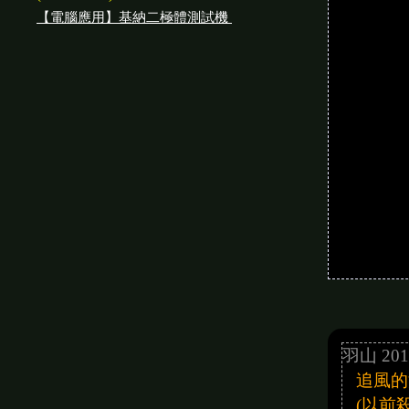
【電腦應用】基納二極體測試機
羽山 201
追風的
(以前