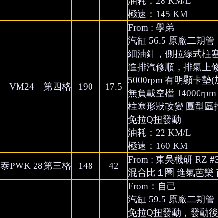
油耗：28 KM/L
極速：145 KM
From : 學弟
汽缸 56.5 原廠二期管 齒
細油針，側拉線式柱
進排汽修順，排氣上修 
5000rpm 有明顯卡墊
VM24
第四格
190
17.5
無負載空檔 14000rpm
柱塞形狀改變 圓型區
免拉Q扭發動
油耗：22 KM/L
極速：160 KM
From : 東吳機研 RZ #
泰PWK 28
第三格
148
42
混合比１圈 進氣芭樂 南
From：自己
汽缸 59.5 原廠二期管 齒
免拉Q扭發動，發動後