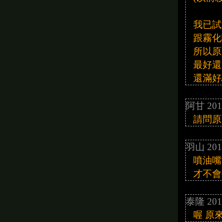
我已試
跟霧化
所以原
最好還
還滿好
阿甘 201
請問原
羽山 201
噴油嘴
才不會
泰隆 201
喔 原