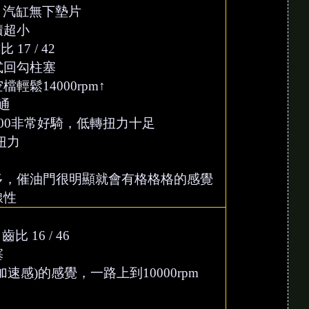
m 汽缸無下墊片
積超小
17 / 42
式回勾柱塞
鬆14000rpm↑
通
~9500非常好騎，低轉扭力十足
無扭力
多，催油門很明顯就會有格格格的感覺
線性
比 16 / 46
塞
(加速感)的感覺，一路上到10000rpm