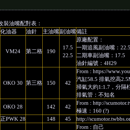
改裝油嘴配對表：
化油器
油針
主油嘴
副油嘴
備註
原廠配置：
17.5
一期追風副油嘴：22.
VM24
第二格
190
22.5
二期車副油嘴：17.5
油針編號：4H29
From : https://www.
汽缸58.5 排氣挖高2
OKO 30
第三格
150
42
掃氣大約1:1.7，分
排氣管：不知名
From : http://scumoto
OKO 28
142
42
極速：160 (?)
正PWK 28
148
45
http://scumotor.twbbs
From : 自己