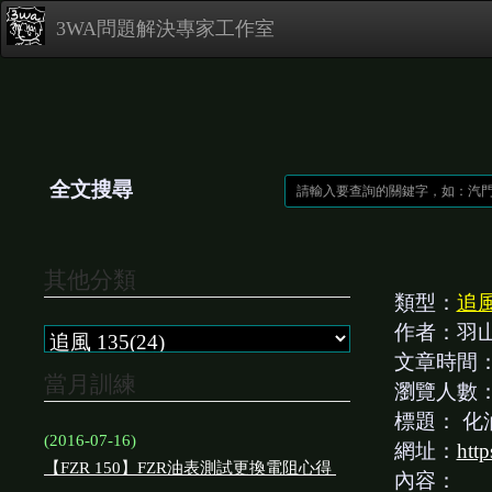
3WA問題解決專家工作室
全文搜尋
其他分類
類型：
追風
作者：羽
文章時間
當月訓練
瀏覽人數
標題：
化
(2016-07-16)
網址：
htt
【FZR 150】FZR油表測試更換電阻心得
內容：