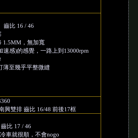
比 16 / 46
塞
1.5MM，無加寬
(加速感)的感覺，一路上到13000rpm
↑
打薄至幾乎平整微縫
3360
興雙排 齒比 16/48 前後17框
比 17 / 46
冷車就很順，不會nogo