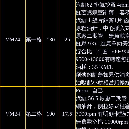
汽缸62 排氣挖寬 4m
缸蓋燃燒室削薄，容
汽缸上墊片鋁質1片 齒比 
原粗油針，中心插入
原廠二期管 無負載空檔輕
VM24
第一格
130
25
缸壓 9KG 進氣單向旁
混合比 1.5 圈1500
9500~13000有轉速
油耗：35 KM/L
削薄的缸蓋如果供油
油嘴配小就相當順暢
From : 自己
汽缸 56.5 原廠二期管 齒
細油針，側拉線式柱
VM24
第二格
190
17.5
7000rpm 有明顯卡墊
無負載空檔 11000rpm