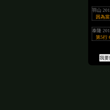
羽山 201
因為當
泰隆 201
第5行