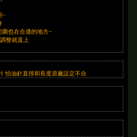
~
好
圍也在合適的地方~
啥調整就直上
針 怕油針直徑和長度原廠設定不合