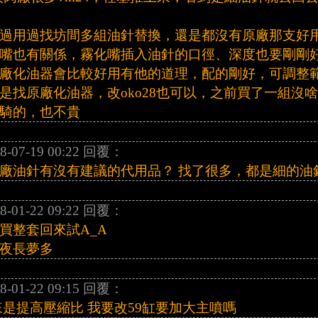
過用過找坊間多組油針替換，還是都沒有原廠那支好用
嘴也有關係，霧化嘴插入油針的口徑、深度也要剛剛
廠化油器會比較好用有他的道理，配的剛好，可調整範
是找原廠化油器，改oko28也可以，之前買了一組沒
騎的，也不貴
8-07-19 00:22 回覆：
廠油針有沒有建議的代用品？ 找了很多，都是細的油
8-01-22 09:22 回覆：
買整套回來試A_A
夜長夢多
8-01-22 09:15 回覆：
來是提高壓縮比 我要改59缸要加大主噴嗎