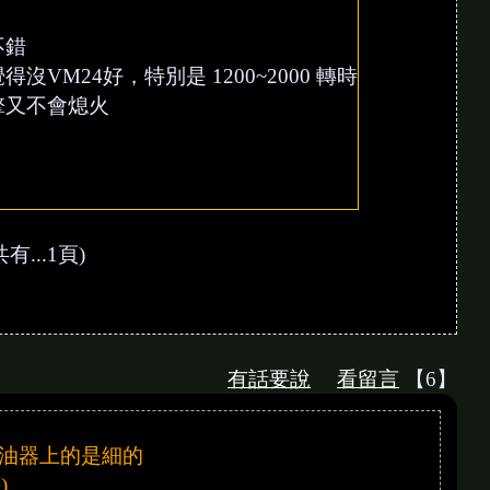
不錯
VM24好，特別是 1200~2000 轉時
擎又不會熄火
有...1頁)
有話要說
看留言
【6】
油器上的是細的
)