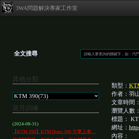
3WA問題解決專家工作室
全文搜尋
其他分類
類型：
KT
作者：羽
文章時間
當月訓練
瀏覽人數
標題：
K
(2024-08-31)
網址：
htt
【KTM 390】KTM Duke 390 引擎上車、
內容：