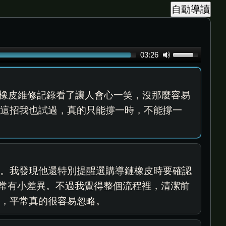
Use
03:26
Up/Down
Arrow
keys
的導鏈橡皮維修記錄看了讓人會心一笑，沒那麼容易
to
，這招我也試過，真的只能撐一時，不能撐一
increase
or
decrease
volume.
細。我發現他還特別提醒選購導鏈橡皮時要確認
格常有小差異。不過我覺得整個流程裡，清潔前
感，平常真的很容易忽略。