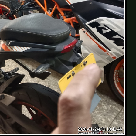
、比對零件，雖然有時候會怕裝錯。有個問題想請教：
有建議新手要注意哪些安全細節？
進去。再來，螺絲膠別亂上，只有震動或高溫會
硬撬，慢慢對準比較安全。還有就是，鎖螺絲
KTM 不同年份細節會變。還有像那個稱套、
比對照片或官方手冊，這樣比較安心。
待哪天能自己拆後輪或換鏈條了。看完這篇覺得，女生