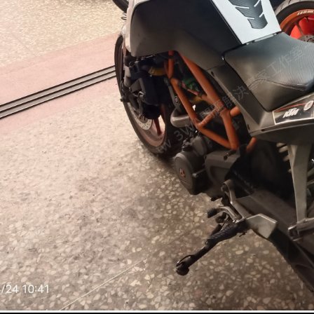
菜菜
Make sense. 我現在也開始慢慢習慣自己查料號
像他這樣一口氣換導鏈橡皮、清潔、再調鏈條，有沒
阿澄姐
第一是千萬別發動引擎來測試鏈條，手指很容易被帶
鬆脫的位置才需要。工具選對是關鍵，有些位置不用
時，力道要均勻，不然容易鎖歪。
阿山
我補充一下：新手常忽略安裝前先核對零件規格，尤其 
U 型墊片，裝錯會導致異音甚至磨損，建議裝完前先
菜菜
I got it! 原來小細節才是大安全。我現在有點期