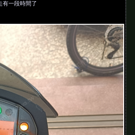
走有一段時間了
慢慢學一定辦得到。
懂得查證，像文末說的——說個鬼故事，後齒盤
有趣的維修故事吧！