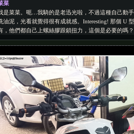
菜菜
我是菜菜。呃…我騎的是老迅光啦，不過這種自己動
洗油泥，光看就覺得很有成就感。Interesting! 那
有，他們都自己上螺絲膠跟鎖扭力，這個是必要的嗎
阿澄姐
菜菜，U 型墊片如果沒裝對，鏈條蓋可能會晃或被拉壞
位置是對的。螺絲膠和扭力也是嘛，尤其高溫部位，
也不用怕，工具準備好、照步驟慢慢來就行。
阿山
我習慣做完這種維修會順便檢查一下周圍零件——像文中
有那個打氣 29psi、鏈條調鬆一點的細節，有些人
是修完手黑黑肚子餓。