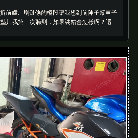
手拆前齒、刷鏈條的橋段讓我想到前陣子幫車子
個 U 型墊片我第一次聽到，如果裝錯會怎樣啊？還
？
。不過 KTM 這種比較少見的設計，查驗正確
沒上膠容易鬆脫，鎖太緊又怕崩牙。女生來動手
最後還巡一遍電盤螺絲，這很 3wa 精神。還
喜歡調很緊，其實真的不耐用。我要吃肉，結果總