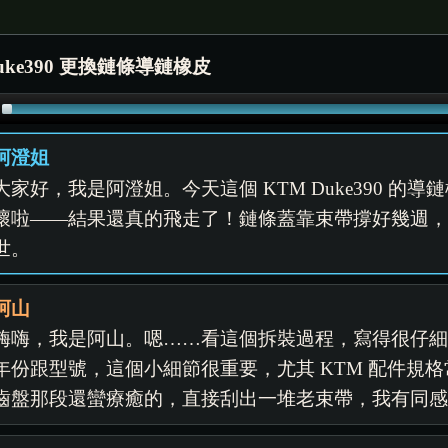
uke390 更換鏈條導鏈橡皮
阿澄姐
大家好，我是阿澄姐。今天這個 KTM Duke390 
壞啦——結果還真的飛走了！鏈條蓋靠束帶撐好幾週
世。
阿山
嗨嗨，我是阿山。嗯……看這個拆裝過程，寫得很仔
年份跟型號，這個小細節很重要，尤其 KTM 配件規
齒盤那段還蠻療癒的，直接刮出一堆老束帶，我有同