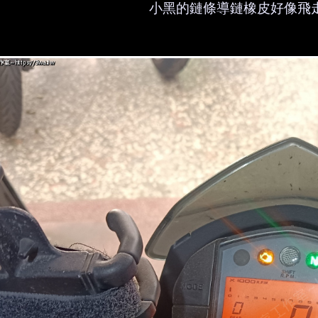
小黑的鏈條導鏈橡皮好像飛
也可以騎長途、自己維修，不用怕髒也不用怕手殘，
阿澄姐
沒錯，沒那麼容易壞啦！願每個車友都勇敢動手，也
還沒換，這才是長情車主的日常寫照。下次再來聊聊