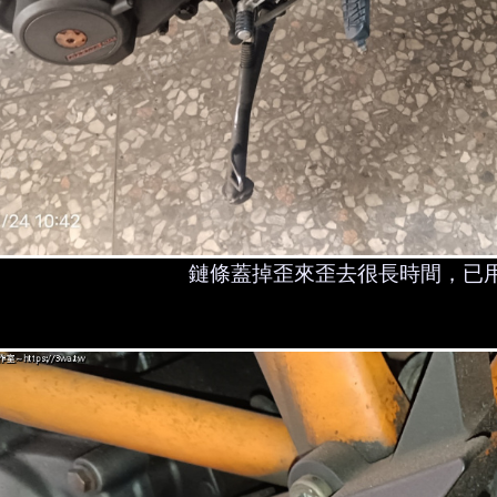
鏈條蓋掉歪來歪去很長時間，已