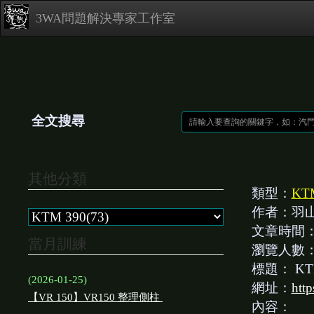
3WA問題解決專家工作室
全文搜尋
其他分類
類型：
KT
作者：羽
文章時間
當月訓練
瀏覽人數
標題：
K
(2026-01-25)
網址：
htt
【VR 150】VR150 整理側柱
內容：