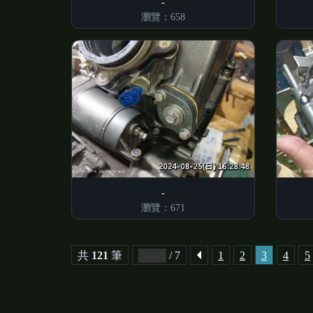
瀏覽：658
瀏覽：671
共
121
筆
/ 7
1
2
3
4
5