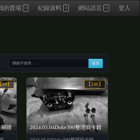
我的賣場
紀錄資料
網站語言
登入
搜尋
【44】
【246】
更換腳踏
2024.05.04Duke390整理前卡鉗
腳踏
2024.05.04Duke390整理前卡鉗