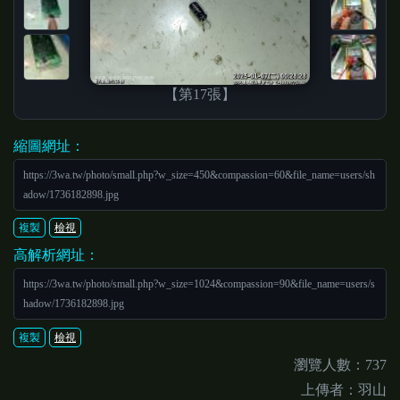
【第17張】
縮圖網址：
https://3wa.tw/photo/small.php?w_size=450&compassion=60&file_name=users/sh
adow/1736182898.jpg
複製
檢視
高解析網址：
https://3wa.tw/photo/small.php?w_size=1024&compassion=90&file_name=users/s
hadow/1736182898.jpg
複製
檢視
瀏覽人數：737
上傳者：羽山