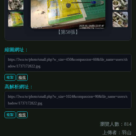
【第58張】
縮圖網址：
https://3wa.tw/photo/small.php?w_size=450&compassion=60&file_name=users/sh
adow/1737172822.jpg
複製
檢視
高解析網址：
https://3wa.tw/photo/small.php?w_size=1024&compassion=90&file_name=users/s
hadow/1737172822.jpg
複製
檢視
瀏覽人數：814
上傳者：羽山