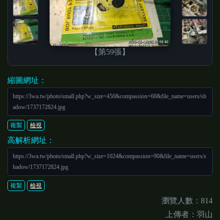
【第59張】
縮圖網址：
https://3wa.tw/photo/small.php?w_size=450&compassion=60&file_name=users/sh
adow/1737172824.jpg
複製
檢視
高解析網址：
https://3wa.tw/photo/small.php?w_size=1024&compassion=90&file_name=users/s
hadow/1737172824.jpg
複製
檢視
瀏覽人數：814
上傳者：羽山