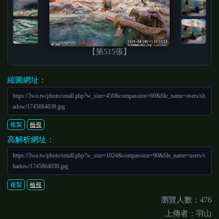
【第515張】
縮圖網址：
https://3wa.tw/photo/small.php?w_size=450&compassion=60&file_name=users/sh
adow/1745864038.jpg
複製
檢視
高解析網址：
https://3wa.tw/photo/small.php?w_size=1024&compassion=90&file_name=users/s
hadow/1745864038.jpg
複製
檢視
瀏覽人數：476
上傳者：羽山