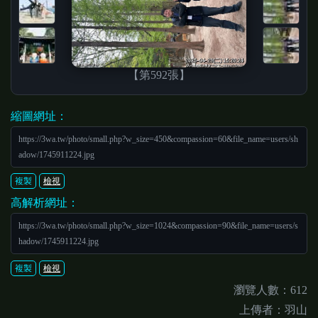
【第592張】
縮圖網址：
https://3wa.tw/photo/small.php?w_size=450&compassion=60&file_name=users/sh
adow/1745911224.jpg
複製
檢視
高解析網址：
https://3wa.tw/photo/small.php?w_size=1024&compassion=90&file_name=users/s
hadow/1745911224.jpg
複製
檢視
瀏覽人數：612
上傳者：羽山