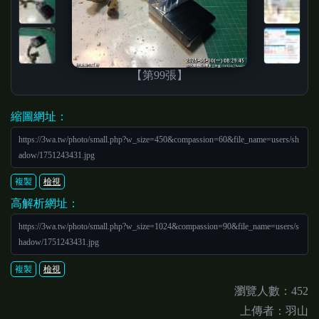
【第99張】
縮圖網址：
https://3wa.tw/photo/small.php?w_size=450&compassion=60&file_name=users/sh
adow/1751243431.jpg
複製
檢視
高解析網址：
https://3wa.tw/photo/small.php?w_size=1024&compassion=90&file_name=users/s
hadow/1751243431.jpg
複製
檢視
瀏覽人數：452
上傳者：羽山