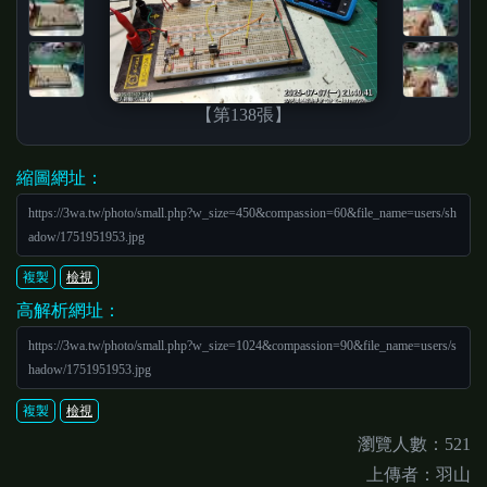
【第138張】
縮圖網址：
https://3wa.tw/photo/small.php?w_size=450&compassion=60&file_name=users/sh
adow/1751951953.jpg
複製
檢視
高解析網址：
https://3wa.tw/photo/small.php?w_size=1024&compassion=90&file_name=users/s
hadow/1751951953.jpg
複製
檢視
瀏覽人數：521
上傳者：羽山