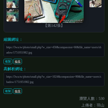
【第142張】
縮圖網址：
https://3wa.tw/photo/small.php?w_size=450&compassion=60&file_name=users/sh
adow/1751951982.jpg
複製
檢視
高解析網址：
https://3wa.tw/photo/small.php?w_size=1024&compassion=90&file_name=users/s
hadow/1751951982.jpg
複製
檢視
瀏覽人數：530
上傳者：羽山