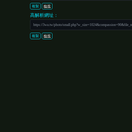
複製
檢視
高解析網址：
https://3wa.tw/photo/small.php?w_size=1024&compassion=90&file_
複製
檢視