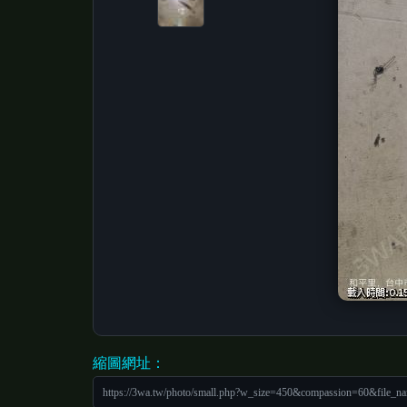
縮圖網址：
https://3wa.tw/photo/small.php?w_size=450&compassion=60&file_n