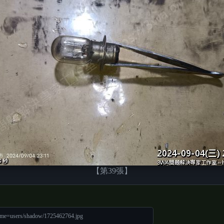
【第39張】
ame=users/shadow/1725462764.jpg