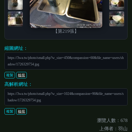
【第219張】
縮圖網址：
https://3wa.tw/photo/small.php?w_size=450&compassion=60&file_name=users/sh
adow/1726329754.jpg
複製
檢視
高解析網址：
https://3wa.tw/photo/small.php?w_size=1024&compassion=90&file_name=users/s
hadow/1726329754.jpg
複製
檢視
瀏覽人數：678
上傳者：羽山