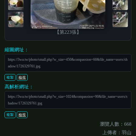
【第223張】
縮圖網址：
https://3wa.tw/photo/small.php?w_size=450&compassion=60&file_name=users/sh
adow/1726329761.jpg
複製
檢視
高解析網址：
https://3wa.tw/photo/small.php?w_size=1024&compassion=90&file_name=users/s
hadow/1726329761.jpg
複製
檢視
瀏覽人數：668
上傳者：羽山