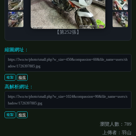
【第252張】
縮圖網址：
https://3wa.tw/photo/small.php?w_size=450&compassion=60&file_name=users/sh
adow/1726397885.jpg
複製
檢視
高解析網址：
https://3wa.tw/photo/small.php?w_size=1024&compassion=90&file_name=users/s
hadow/1726397885.jpg
複製
檢視
瀏覽人數：789
上傳者：羽山