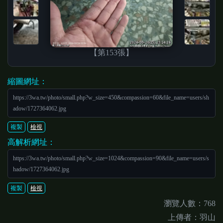
【第153張】
縮圖網址：
https://3wa.tw/photo/small.php?w_size=450&compassion=60&file_name=users/sh
adow/1727364062.jpg
複製
檢視
高解析網址：
https://3wa.tw/photo/small.php?w_size=1024&compassion=90&file_name=users/s
hadow/1727364062.jpg
複製
檢視
瀏覽人數：768
上傳者：羽山