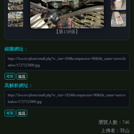
【第158張】
縮圖網址：
https://3wa.tw/photo/small.php?w_size=450&compassion=60&file_name=users/sh
adow/1727525900.jpg
複製
檢視
高解析網址：
https://3wa.tw/photo/small.php?w_size=1024&compassion=90&file_name=users/s
hadow/1727525900.jpg
複製
檢視
瀏覽人數：746
上傳者：羽山