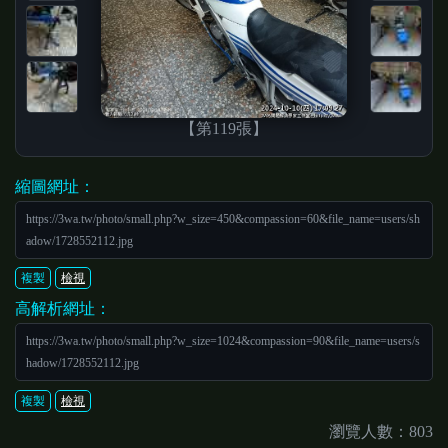
【第119張】
縮圖網址：
https://3wa.tw/photo/small.php?w_size=450&compassion=60&file_name=users/sh
adow/1728552112.jpg
複製
檢視
高解析網址：
https://3wa.tw/photo/small.php?w_size=1024&compassion=90&file_name=users/s
hadow/1728552112.jpg
複製
檢視
瀏覽人數：803