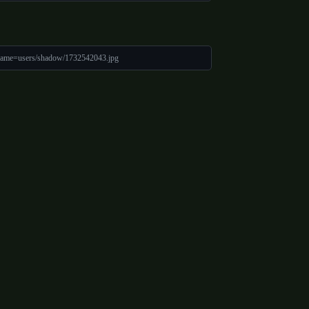
name=users/shadow/1732542043.jpg