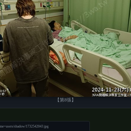
【第8張】
ame=users/shadow/1732542043.jpg