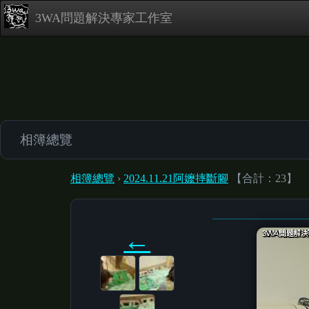
3WA問題解決專家工作室
相簿總覽
相簿總覽
›
2024.11.21阿嬤摔斷腳
【合計：23】
←