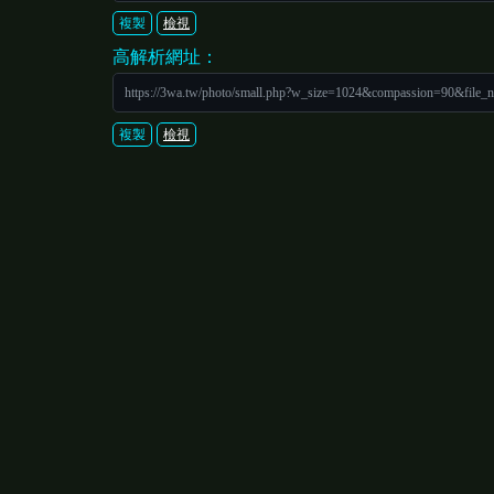
複製
檢視
高解析網址：
https://3wa.tw/photo/small.php?w_size=1024&compassion=90&file_
複製
檢視