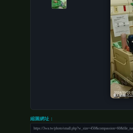
縮圖網址：
https://3wa.tw/photo/small.php?w_size=450&compassion=60&file_n