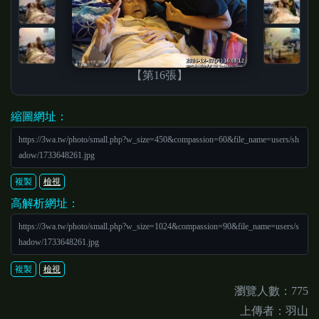
【第16張】
縮圖網址：
https://3wa.tw/photo/small.php?w_size=450&compassion=60&file_name=users/sh
adow/1733648261.jpg
複製
檢視
高解析網址：
https://3wa.tw/photo/small.php?w_size=1024&compassion=90&file_name=users/s
hadow/1733648261.jpg
複製
檢視
瀏覽人數：775
上傳者：羽山