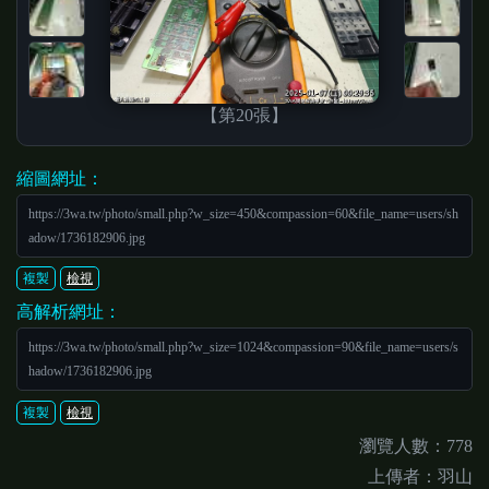
【第20張】
縮圖網址：
https://3wa.tw/photo/small.php?w_size=450&compassion=60&file_name=users/sh
adow/1736182906.jpg
複製
檢視
高解析網址：
https://3wa.tw/photo/small.php?w_size=1024&compassion=90&file_name=users/s
hadow/1736182906.jpg
複製
檢視
瀏覽人數：778
上傳者：羽山