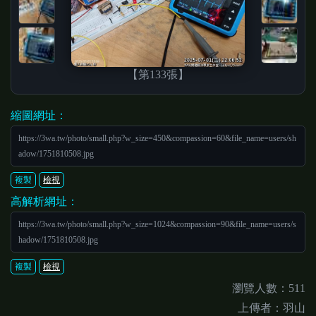
【第133張】
縮圖網址：
https://3wa.tw/photo/small.php?w_size=450&compassion=60&file_name=users/sh
adow/1751810508.jpg
複製
檢視
高解析網址：
https://3wa.tw/photo/small.php?w_size=1024&compassion=90&file_name=users/s
hadow/1751810508.jpg
複製
檢視
瀏覽人數：511
上傳者：羽山