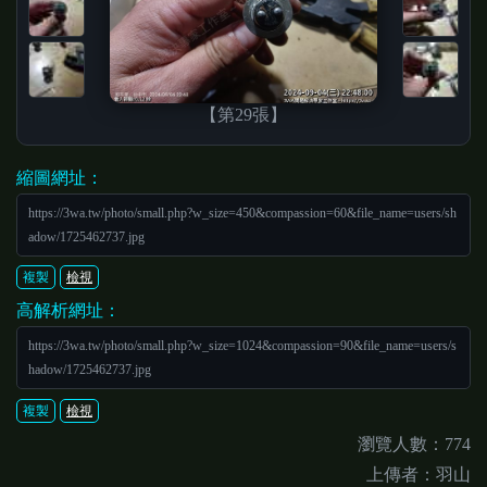
【第29張】
縮圖網址：
https://3wa.tw/photo/small.php?w_size=450&compassion=60&file_name=users/sh
adow/1725462737.jpg
複製
檢視
高解析網址：
https://3wa.tw/photo/small.php?w_size=1024&compassion=90&file_name=users/s
hadow/1725462737.jpg
複製
檢視
瀏覽人數：774
上傳者：羽山