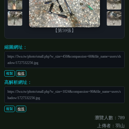
【第59張】
縮圖網址：
https://3wa.tw/photo/small.php?w_size=450&compassion=60&file_name=users/sh
adow/1727532256.jpg
複製
檢視
高解析網址：
https://3wa.tw/photo/small.php?w_size=1024&compassion=90&file_name=users/s
hadow/1727532256.jpg
複製
檢視
瀏覽人數：789
上傳者：羽山