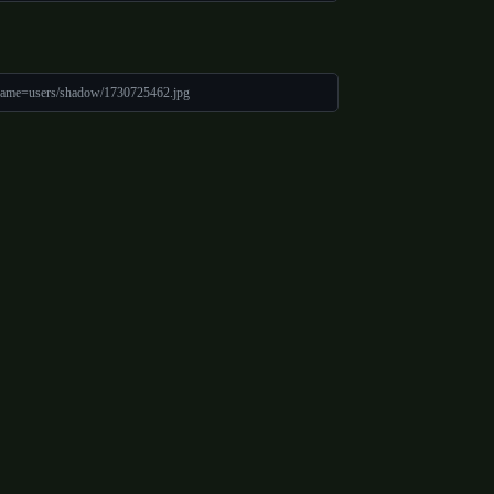
name=users/shadow/1730725462.jpg