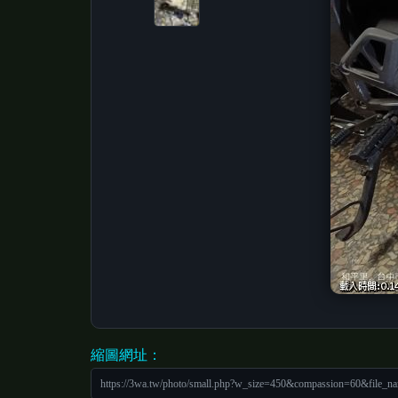
縮圖網址：
https://3wa.tw/photo/small.php?w_size=450&compassion=60&file_n