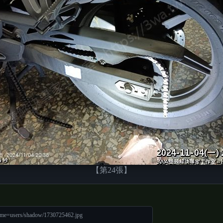
【第24張】
ame=users/shadow/1730725462.jpg