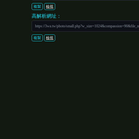
複製
檢視
高解析網址：
https://3wa.tw/photo/small.php?w_size=1024&compassion=90&file_
複製
檢視