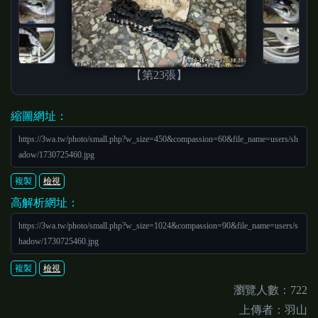
【第23張】
縮圖網址：
https://3wa.tw/photo/small.php?w_size=450&compassion=60&file_name=users/sh
adow/1730725460.jpg
複製
檢視
高解析網址：
https://3wa.tw/photo/small.php?w_size=1024&compassion=90&file_name=users/s
hadow/1730725460.jpg
複製
檢視
瀏覽人數：722
上傳者：羽山