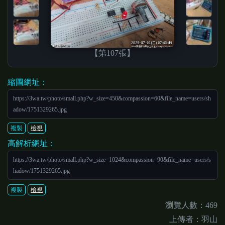
【第107張】
縮圖網址：
https://3wa.tw/photo/small.php?w_size=450&compassion=60&file_name=users/sh
adow/1751329265.jpg
複製
檢視
高解析網址：
https://3wa.tw/photo/small.php?w_size=1024&compassion=90&file_name=users/s
hadow/1751329265.jpg
複製
檢視
瀏覽人數：469
上傳者：羽山