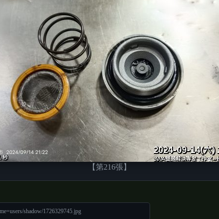
【第216張】
ame=users/shadow/1726329745.jpg