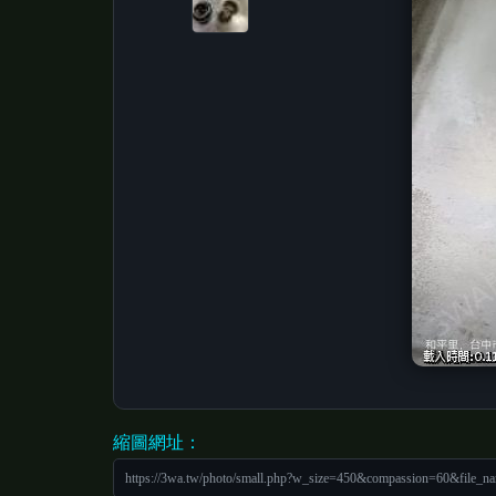
縮圖網址：
https://3wa.tw/photo/small.php?w_size=450&compassion=60&file_n