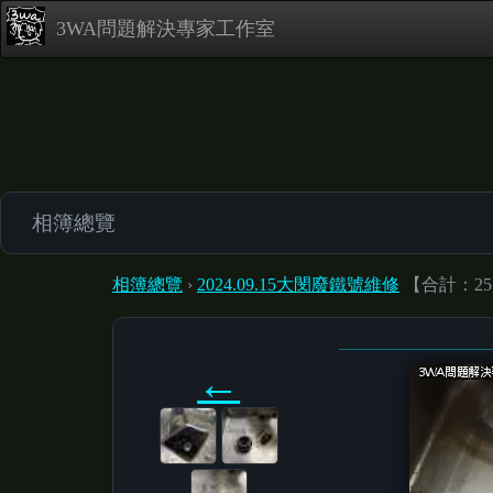
3WA問題解決專家工作室
相簿總覽
相簿總覽
›
2024.09.15大閔廢鐵號維修
【合計：25
←