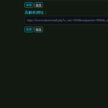
複製
檢視
高解析網址：
https://3wa.tw/photo/small.php?w_size=1024&compassion=90&file_
複製
檢視