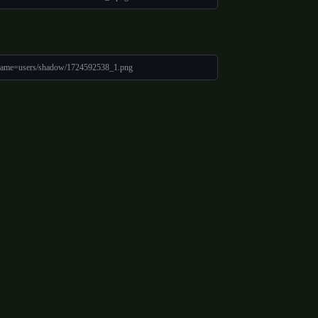
_name=users/shadow/1724592538_1.png