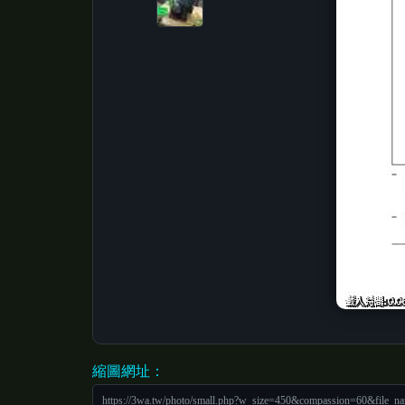
縮圖網址：
https://3wa.tw/photo/small.php?w_size=450&compassion=60&file_