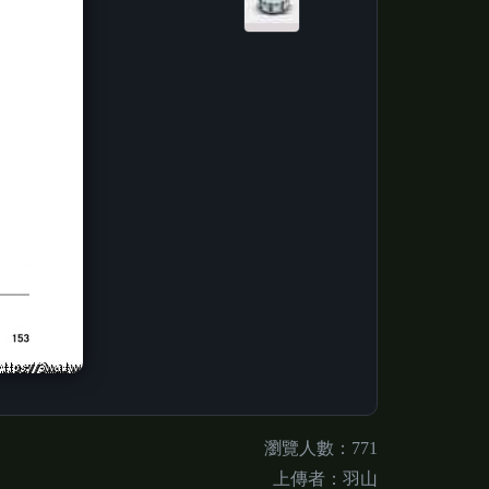
瀏覽人數：771
上傳者：羽山