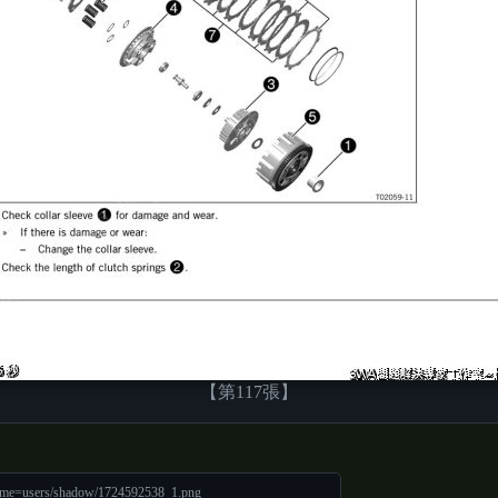
【第117張】
name=users/shadow/1724592538_1.png