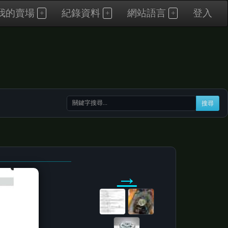
我的賣場
紀錄資料
網站語言
登入
搜尋
→