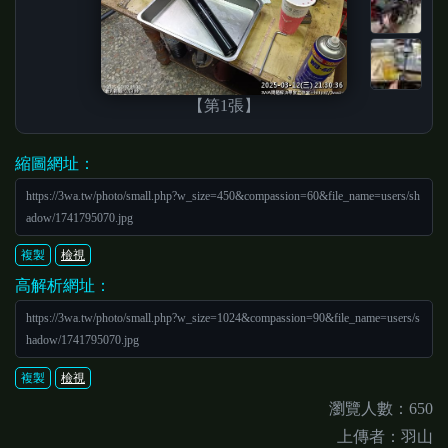
【第1張】
縮圖網址：
https://3wa.tw/photo/small.php?w_size=450&compassion=60&file_name=users/sh
adow/1741795070.jpg
複製
檢視
高解析網址：
https://3wa.tw/photo/small.php?w_size=1024&compassion=90&file_name=users/s
hadow/1741795070.jpg
複製
檢視
瀏覽人數：650
上傳者：羽山