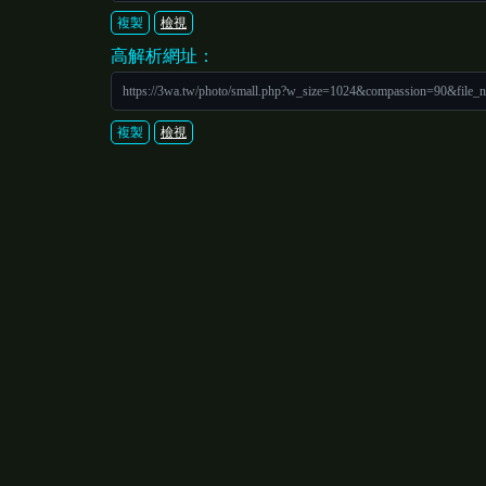
複製
檢視
高解析網址：
https://3wa.tw/photo/small.php?w_size=1024&compassion=90&file_
複製
檢視