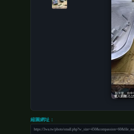
縮圖網址：
https://3wa.tw/photo/small.php?w_size=450&compassion=60&file_n