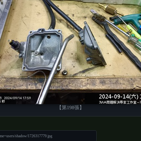
【第198張】
ame=users/shadow/1726317779.jpg