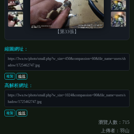
【第33張】
縮圖網址：
https://3wa.tw/photo/small.php?w_size=450&compassion=60&file_name=users/sh
adow/1725462747.jpg
複製
檢視
高解析網址：
https://3wa.tw/photo/small.php?w_size=1024&compassion=90&file_name=users/s
hadow/1725462747.jpg
複製
檢視
瀏覽人數：715
上傳者：羽山