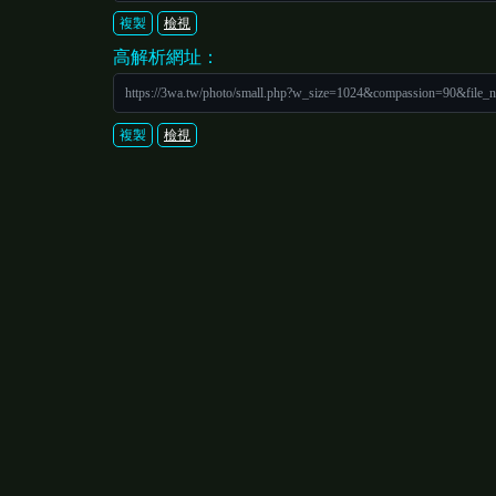
複製
檢視
高解析網址：
https://3wa.tw/photo/small.php?w_size=1024&compassion=90&file_
複製
檢視