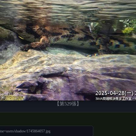
【第529張】
ame=users/shadow/1745864057.jpg