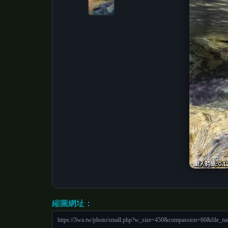
縮圖網址：
https://3wa.tw/photo/small.php?w_size=450&compassion=60&file_n