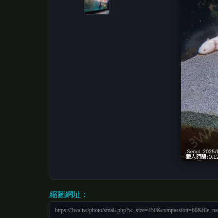
縮圖網址：
https://3wa.tw/photo/small.php?w_size=450&compassion=60&file_n