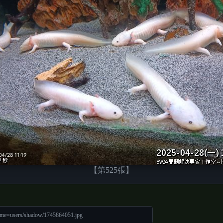
【第525張】
ame=users/shadow/1745864051.jpg