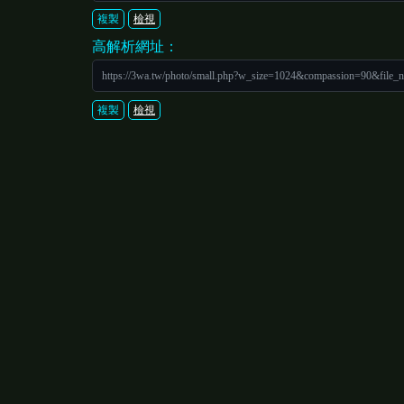
複製
檢視
高解析網址：
https://3wa.tw/photo/small.php?w_size=1024&compassion=90&file_
複製
檢視