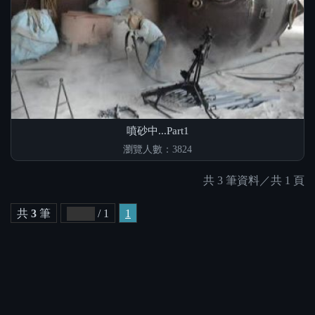
噴砂中...Part1
瀏覽人數：3824
共 3 筆資料／共 1 頁
共
3
筆
/ 1
1