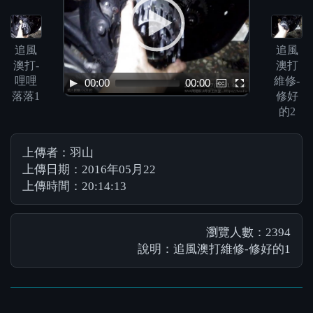
追風
追風
澳打-
澳打
哩哩
維修-
00:00
00:00
落落1
修好
的2
上傳者：羽山
上傳日期：2016年05月22
上傳時間：20:14:13
瀏覽人數：2394
說明：追風澳打維修-修好的1