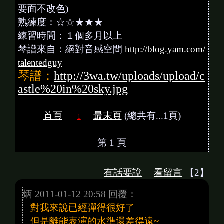
要面不改色)
熟練度：☆☆★★★
練習時間：１個多月以上
琴譜來自：絕對音感空間
http://blog.yam.com/
talentedguy
琴譜：
http://3wa.tw/uploads/upload/c
astle%20in%20sky.jpg
首頁
最末頁
(總共有...1頁)
1
第 1 頁
有話要說
看留言
【2】
炳 2011-01-12 20:58 回覆：
對我來說已經彈得很好了
但是離能表演的水準還差得遠~