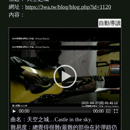
網址：
https://3wa.tw/blog/blog.php?id=1120
內容：
V
i
d
e
o
P
l
a
y
e
00:00
00:00
曲名：天空之城…Castle in the sky.
r
難易度：總覺得很難(最難的部份在於彈錯仍