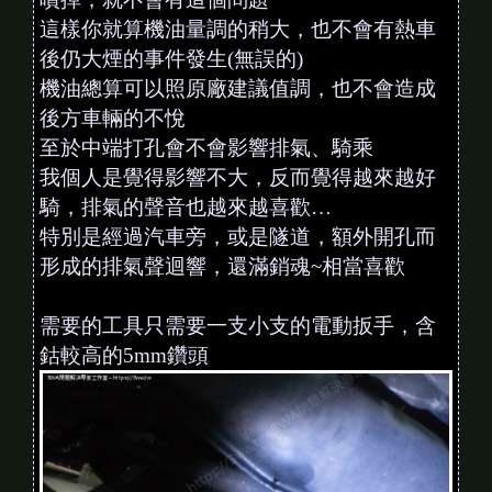
這樣你就算機油量調的稍大，也不會有熱車
後仍大煙的事件發生(無誤的)
機油總算可以照原廠建議值調，也不會造成
後方車輛的不悅
至於中端打孔會不會影響排氣、騎乘
我個人是覺得影響不大，反而覺得越來越好
騎，排氣的聲音也越來越喜歡…
特別是經過汽車旁，或是隧道，額外開孔而
形成的排氣聲迴響，還滿銷魂~相當喜歡
需要的工具只需要一支小支的電動扳手，含
鈷較高的5mm鑽頭