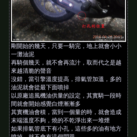
剛開始的幾天，只要一騎完，地上就會小小
一灘油泥
再騎個幾天，就不會再流汁，取而代之是越
來越清脆的聲音
沒錯，當引擎溫度提高，排氣管加溫，多的
油泥就會從最下面噴掉
以原廠追風機油供量的設定，其實騎一段時
間就會開始感覺白煙漸漸多
其實機油會積，當到一個量的時，就會造成
末端溫度不夠，燒的不乾淨出來一堆煙
如果排氣管底下有小孔，這些多的油有地方
噴掉，就不會有這個問題