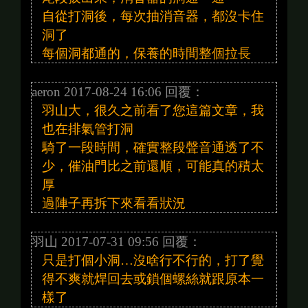
自從打洞後，每次抽消音器，都沒卡住
洞了
每個洞都通的，保養的時間整個拉長
aeron 2017-08-24 16:06 回覆：
羽山大，很久之前看了您這篇文章，我
也在排氣管打洞
騎了一段時間，確實整段聲音通透了不
少，催油門比之前還順，可能真的積太
厚
過陣子再拆下來看看狀況
羽山 2017-07-31 09:56 回覆：
只是打個小洞…沒啥行不行的，打了覺
得不爽就焊回去或鎖個螺絲就跟原本一
樣了