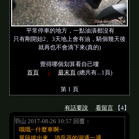
平常停車的地方，一點油漬都沒有
只有剛開始2、3天地上會有油，騎個幾天後
就再也不會滴下來(真的)
覺得哪個划算看自己嘍
首頁
最末頁
(總共有...1頁)
1
第 1 頁
有話要說
看留言
【4】
羽山 2017-08-26 10:57 回覆：
哦哦~ 什麼車啊~
尾段拔出來，消音器的洞通一通