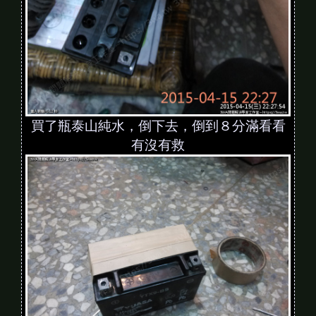
買了瓶泰山純水，倒下去，倒到８分滿看看
有沒有救