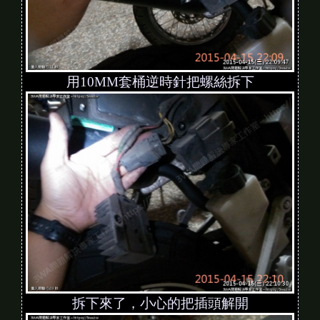
用10MM套桶逆時針把螺絲拆下
拆下來了，小心的把插頭解開