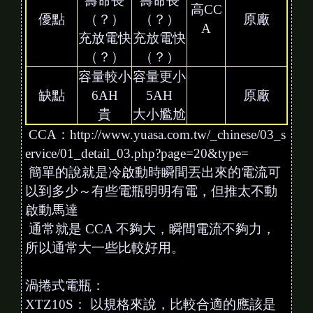
壽命長
壽命長
高CC
優點
（？）
（？）
原廠
A
充放電快
充放電快
（？）
（？）
容量較小
容量更小
缺點
6AH
5AH
原廠
貴
大小尷尬
CCA：http://www.yuasa.com.tw/_chinese/03_s
ervice/01_detail_03.php?page=20&type=
簡單的說就是冷啟動時瞬間丟出來的電流可
以到多少～有些電瓶明明有電，但推太不動
啟動馬達
通常就是 CCA 不夠大，瞬間電流不夠力，
所以通常大一些比較好用。
渦捲式電瓶：
XTZ10S： 以規格來說，比較合適的應該是