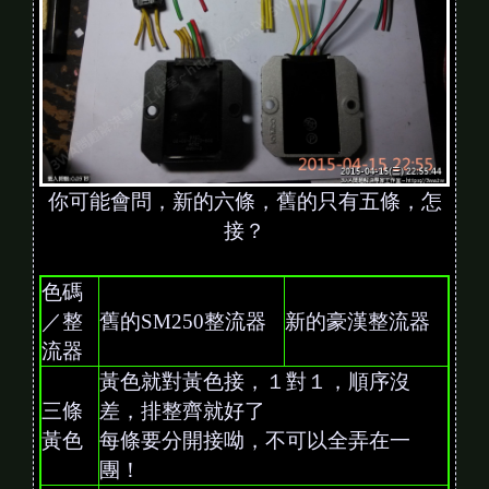
你可能會問，新的六條，舊的只有五條，怎
接？
色碼
／整
舊的SM250整流器
新的豪漢整流器
流器
黃色就對黃色接，１對１，順序沒
三條
差，排整齊就好了
黃色
每條要分開接呦，不可以全弄在一
團！