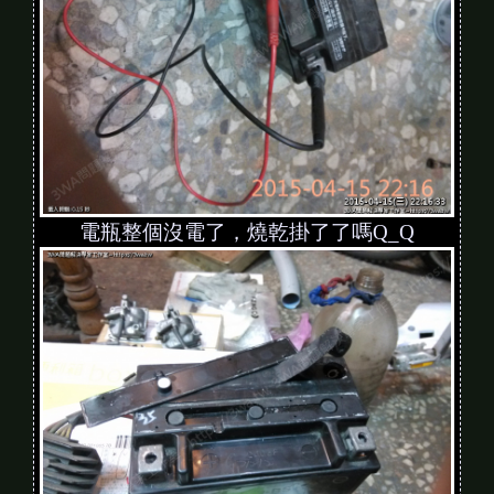
電瓶整個沒電了，燒乾掛了了嗎Q_Q