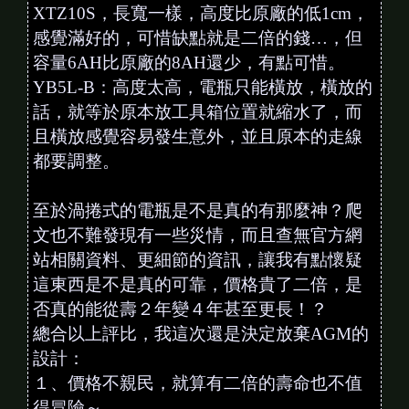
XTZ10S，長寬一樣，高度比原廠的低1cm，
感覺滿好的，可惜缺點就是二倍的錢…，但
容量6AH比原廠的8AH還少，有點可惜。
YB5L-B：高度太高，電瓶只能橫放，橫放的
話，就等於原本放工具箱位置就縮水了，而
且橫放感覺容易發生意外，並且原本的走線
都要調整。
至於渦捲式的電瓶是不是真的有那麼神？爬
文也不難發現有一些災情，而且查無官方網
站相關資料、更細節的資訊，讓我有點懷疑
這東西是不是真的可靠，價格貴了二倍，是
否真的能從壽２年變４年甚至更長！？
總合以上評比，我這次還是決定放棄AGM的
設計：
１、價格不親民，就算有二倍的壽命也不值
得冒險～