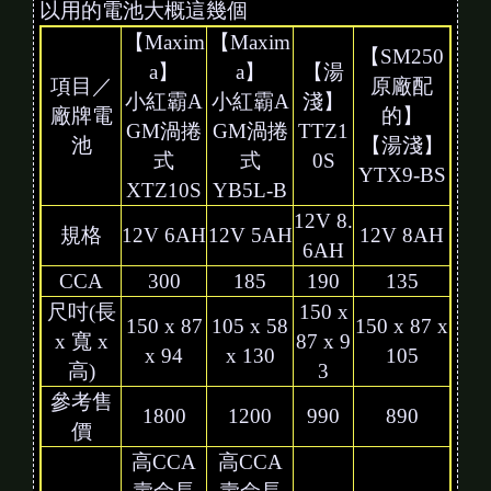
以用的電池大概這幾個
【Maxim
【Maxim
【SM250
a】
a】
【湯
項目／
原廠配
小紅霸A
小紅霸A
淺】
廠牌電
的】
GM渦捲
GM渦捲
TTZ1
池
【湯淺】
式
式
0S
YTX9-BS
XTZ10S
YB5L-B
12V 8.
規格
12V 6AH
12V 5AH
12V 8AH
6AH
CCA
300
185
190
135
尺吋(長
150 x
150 x 87
105 x 58
150 x 87 x
x 寬 x
87 x 9
x 94
x 130
105
高)
3
參考售
1800
1200
990
890
價
高CCA
高CCA