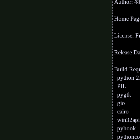
Author: 
Home Page:
License: F
Release Da
Build Requ
python 2.
PIL
pygtk
gio
cairo
win32api
pyhook
pythonc