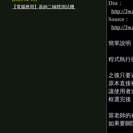
Dist：
【電腦應用】基納二極體測試機
http://3w
Source：
http://3w
簡單說明
程式執行
之後只要遇到 
原本直接
讓使用者
框選完後
當老師的
如果要關閉程