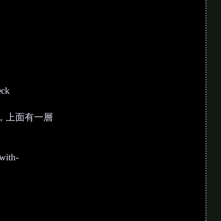
eck
是截圖，上面有一層
with-