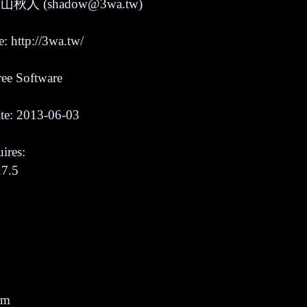
羽山秋人 (shadow@3wa.tw)
 http://3wa.tw/
ree Software
te: 2013-06-03
ires:
7.5
om