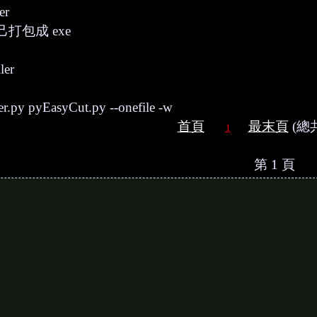
er
打包成 exe
ler
ler.py pyEasyCut.py --onefile -w
首頁
最末頁
(總共
1
第 1 頁