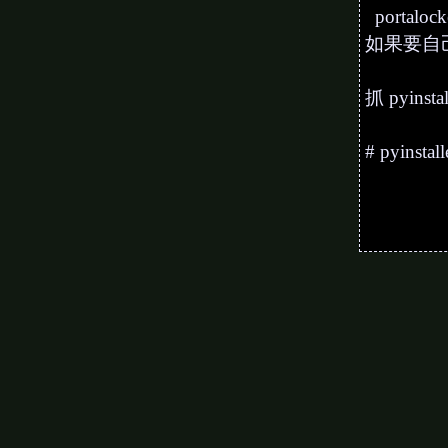
portalock
如果要自己
抓 pyinstal
# pyinstal