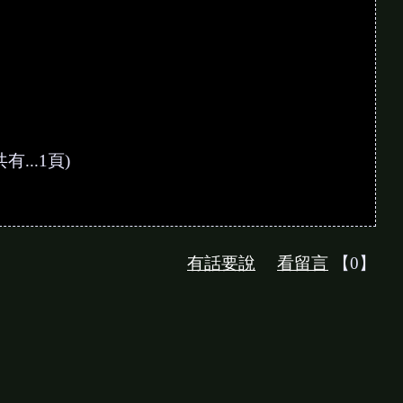
有...1頁)
有話要說
看留言
【0】