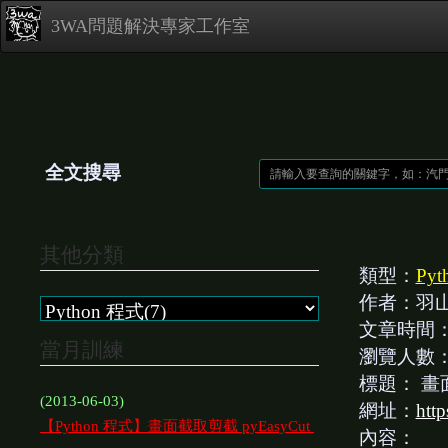
3WA問題解決專家工作室
全文搜尋
其他分類
類型：
Py
作者：羽
文章時間
當月訓練
瀏覽人數
標題：
畫面
(2013-06-03)
網址：
htt
【Python 程式】畫面截取剪截 pyEasyCut
內容：