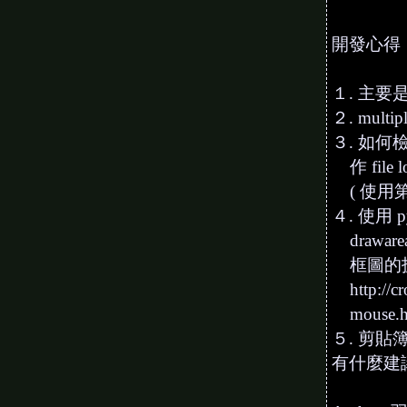
開發心得
１. 主要是
２. multip
３. 如何
作 file lo
( 使用第三方
４. 使用 
draware
框圖的
http://cro
mouse.h
５. 剪貼簿
有什麼建