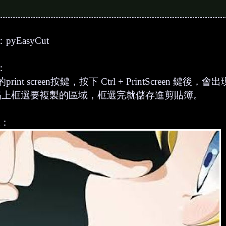
yEasyCut
：
rint screen按鍵，按下 Ctrl + PrintScreen 鍵
上框選要複製的區域，框選完就儲存進剪貼簿。
t：