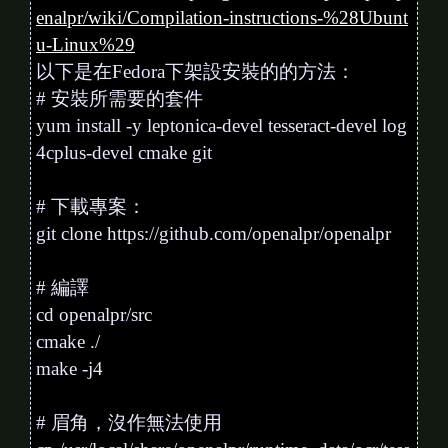
enalpr/wiki/Compilation-instructions-%28Ubunt
u-Linux%29
以下是在Fedora下架設安裝的的方法：
# 安裝所需要的套件
yum install -y leptonica-devel tesseract-devel log
4cplus-devel cmake git
# 下載專案：
git clone https:
//github.com/openalpr/openalpr
# 編譯
cd openalpr/src
cmake ./
make -j4
# 眉角，沒作無法使用