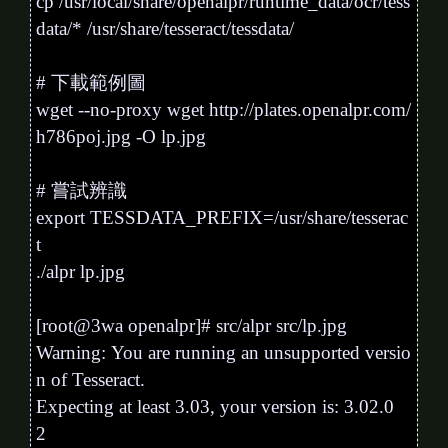
cp /usr/local/share/openalpr/runtime_data/ocr/tess
data/* /usr/share/tesseract/tessdata/
# 下載範例圖
wget --no-proxy wget http:
//plates.openalpr.com/
h786poj.jpg -O lp.jpg
# 嘗試辨識
export TESSDATA_PREFIX=/usr/share/tesserac
t
./alpr lp.jpg
[root@3wa openalpr]# src/alpr src/lp.jpg
Warning: You are running an unsupported versio
n of Tesseract.
Expecting at least 3.03, your version is: 3.02.0
2