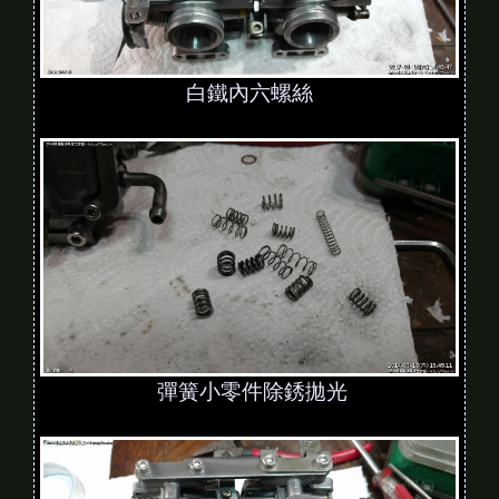
白鐵內六螺絲
彈簧小零件除銹拋光