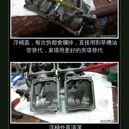
浮桶蓋，每次拆都會爛掉，直接用割草機油
管替代，束環用更好的夾環替代
浮桶外蓋清潔