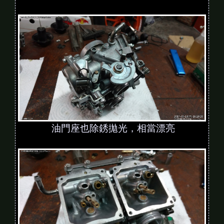
油門座也除銹拋光，相當漂亮