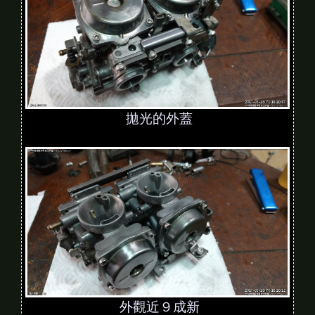
拋光的外蓋
外觀近９成新