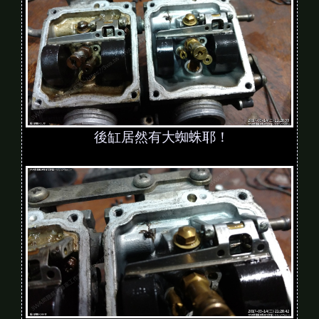
後缸居然有大蜘蛛耶！