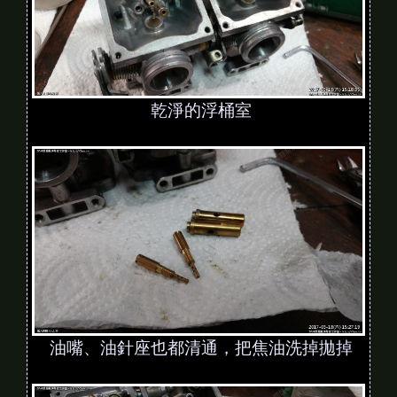
乾淨的浮桶室
油嘴、油針座也都清通，把焦油洗掉拋掉