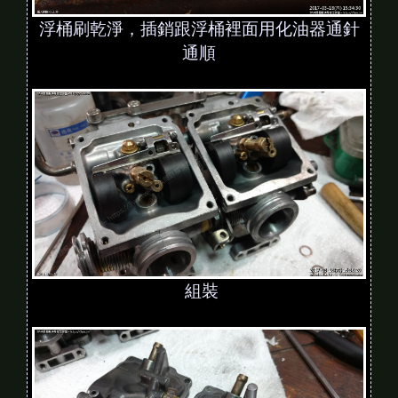
浮桶刷乾淨，插銷跟浮桶裡面用化油器通針
通順
組裝