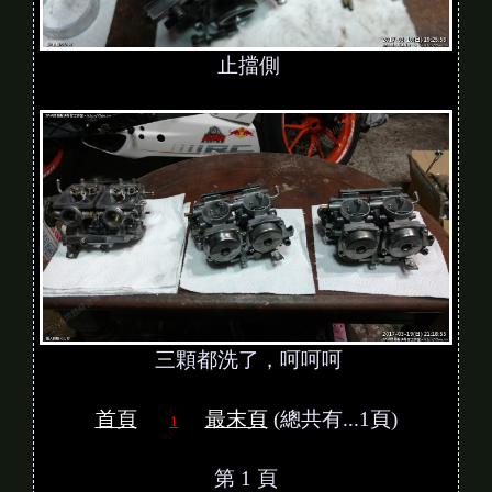
止擋側
三顆都洗了，呵呵呵
首頁
最末頁
(總共有...1頁)
1
第 1 頁