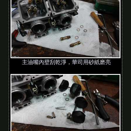
主油嘴內壁刮乾淨，華司用砂紙磨亮