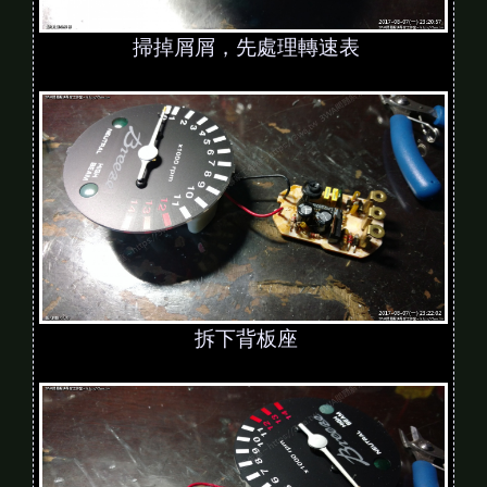
掃掉屑屑，先處理轉速表
拆下背板座