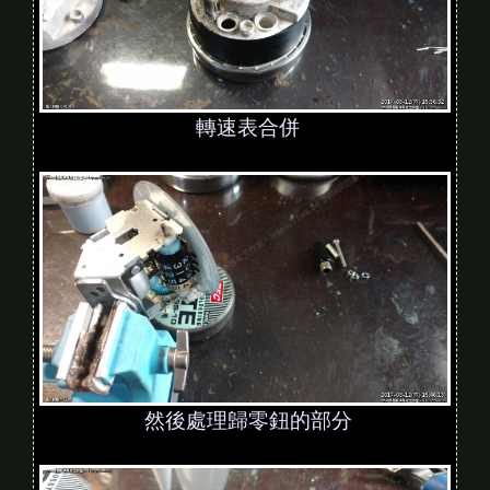
轉速表合併
然後處理歸零鈕的部分