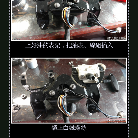
上好漆的表架，把油表、線組插入
鎖上白鐵螺絲