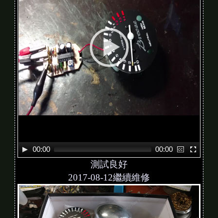
P
l
a
y
e
r
00:00
00:00
測試良好
2017-08-12繼續維修