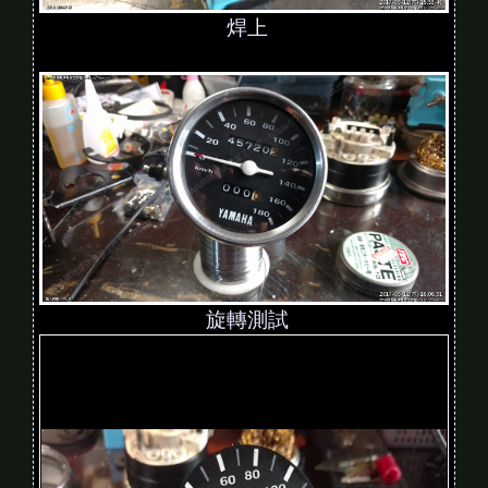
焊上
旋轉測試
V
i
d
e
o