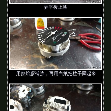
弄平後上膠
用熱熔膠補強，再用白紙把柱子圍起來