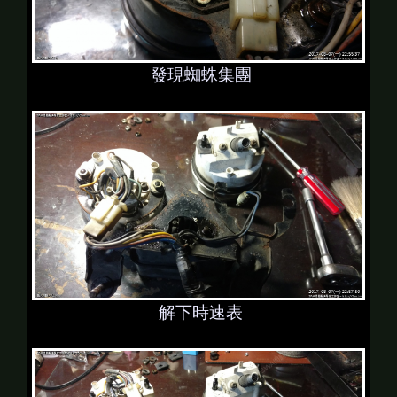
發現蜘蛛集團
解下時速表