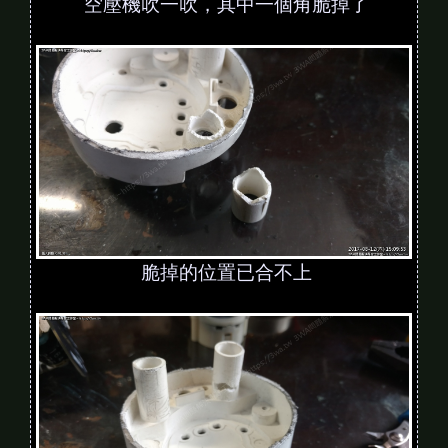
空壓機吹一吹，其中一個角脆掉了
脆掉的位置已合不上