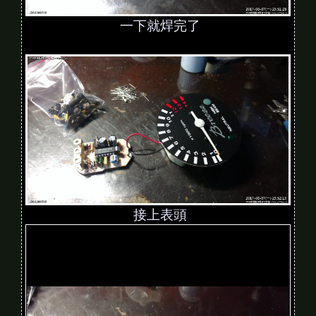
一下就焊完了
接上表頭
V
i
d
e
o