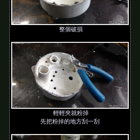
整個破損
輕輕夾就粉掉
先把粉掉的地方刮一刮